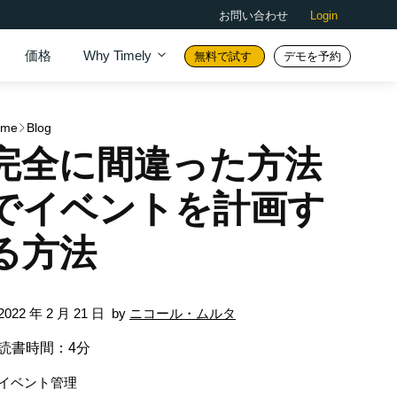
お問い合わせ
Login
価格
Why Timely
無料で試す
デモを予約
ome
Blog
完全に間違った方法
でイベントを計画す
る方法
2022 年 2 月 21 日
by
ニコール・ムルタ
読書時間：4分
イベント管理