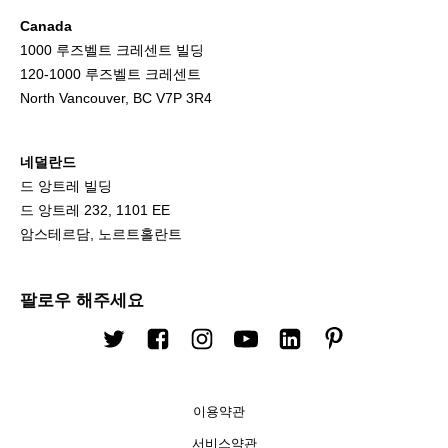
Canada
1000 루즈벨트 크레센트 빌딩
120-1000 루즈벨트 크레센트
North Vancouver, BC V7P 3R4
네덜란드
드 앙트레 빌딩
드 앙트레 232, 1101 EE
암스테르담, 노르트홀란트
팔로우 해주세요
트위터
Facebook
인스타그램
유튜브
링크드 인
핀터레스트
이용약관
서비스약관