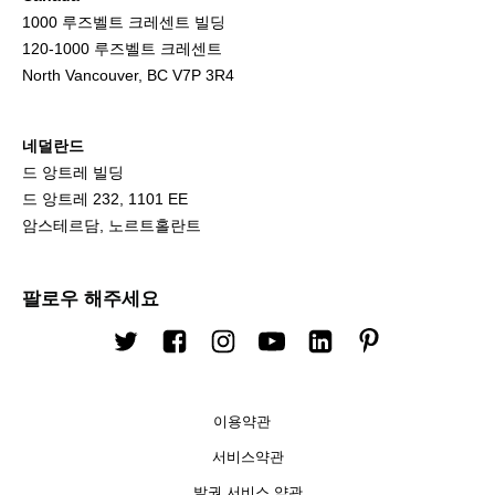
1000 루즈벨트 크레센트 빌딩
120-1000 루즈벨트 크레센트
North Vancouver, BC V7P 3R4
네덜란드
드 앙트레 빌딩
드 앙트레 232, 1101 EE
암스테르담, 노르트홀란트
팔로우 해주세요
트위터
Facebook
인스타그램
유튜브
링크드 인
핀터레스트
이용약관
서비스약관
발권 서비스 약관