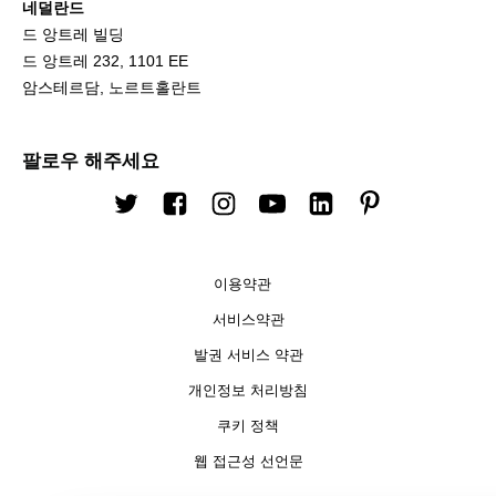
네덜란드
드 앙트레 빌딩
드 앙트레 232, 1101 EE
암스테르담, 노르트홀란트
팔로우 해주세요
트위터
Facebook
인스타그램
유튜브
링크드 인
핀터레스트
이용약관
서비스약관
발권 서비스 약관
개인정보 처리방침
쿠키 정책
웹 접근성 선언문