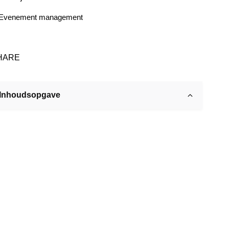
Evenement management
HARE
Inhoudsopgave