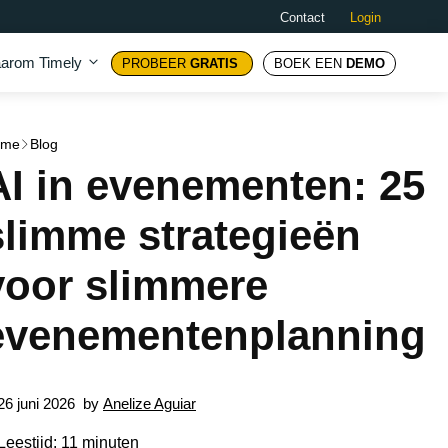
Contact
Login
arom Timely
PROBEER
GRATIS
BOEK EEN
DEMO
ome
Blog
AI in evenementen: 25
slimme strategieën
voor slimmere
evenementenplanning
26 juni 2026
by
Anelize Aguiar
Leestijd: 11 minuten