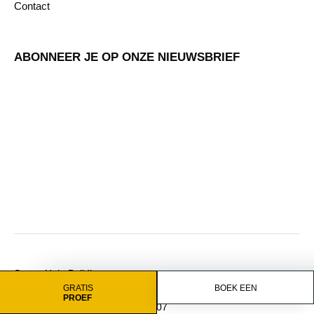
Contact
ABONNEER JE OP ONZE NIEUWSBRIEF
Space Hale Building
GRATIS
BOEK EEN
100 South Juniper St, 3rd Floor,
PROEF
PMB 5161, Philadelphia, PA 19107