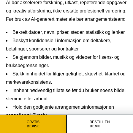
AI bør akselerere forskning, utkast, repeterende oppgaver
og kreativ utforskning, ikke erstatte profesjonell vurdering.
Før bruk av AI-generert materiale bør arrangementsteam:
Bekreft datoer, navn, priser, steder, statistikk og lenker.
Beskytt konfidensiell informasjon om deltakere,
betalinger, sponsorer og kontrakter.
Se gjennom bilder, musikk og videoer for lisens- og
bruksbegrensninger.
Sjekk innholdet for tilgjengelighet, skjevhet, klarhet og
merkevarekonsistens.
Innhent nødvendig tillatelse før du bruker noens bilde,
stemme eller arbeid.
Hold den godkjente arrangementsinformasjonen
sentralisert i Timely.
GRATIS
BESTILL EN
BEVISE
DEMO
Menneskelig vurdering er fortsatt viktig fordi AI ikke