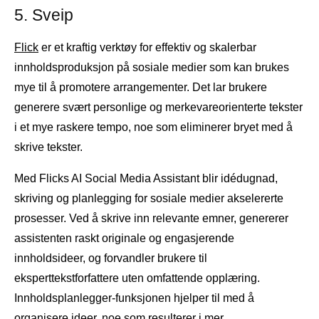
5. Sveip
Flick
er et kraftig verktøy for effektiv og skalerbar
innholdsproduksjon på sosiale medier som kan brukes
mye til å promotere arrangementer. Det lar brukere
generere svært personlige og merkevareorienterte tekster
i et mye raskere tempo, noe som eliminerer bryet med å
skrive tekster.
Med Flicks AI Social Media Assistant blir idédugnad,
skriving og planlegging for sosiale medier akselererte
prosesser. Ved å skrive inn relevante emner, genererer
assistenten raskt originale og engasjerende
innholdsideer, og forvandler brukere til
eksperttekstforfattere uten omfattende opplæring.
Innholdsplanlegger-funksjonen hjelper til med å
organisere ideer, noe som resulterer i mer