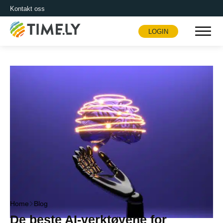
Kontakt oss
LOGIN
Timely
Home
Blog
De beste AI-verktøyene for