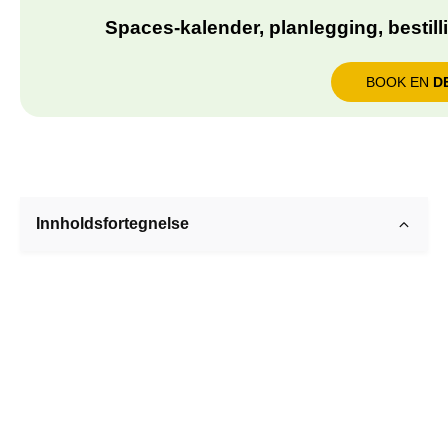
Spaces-kalender, planlegging, bestilli
BOOK EN
D
Innholdsfortegnelse