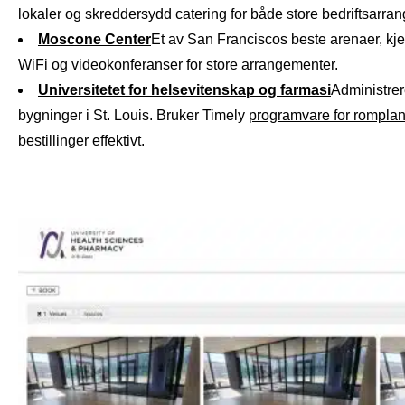
lokaler og skreddersydd catering for både store bedriftsarr
Moscone C
e
nter
Et av San Franciscos beste arenaer, kje
WiFi og videokonferanser for store arrangementer.
Universitetet for helsevitenskap og farmasi
Administrer
bygninger i St. Louis. Bruker Timely
programvare for rompla
bestillinger effektivt.