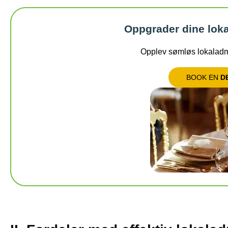
Oppgrader dine lokal
Opplev sømløs lokaladmi
BOOK EN
D