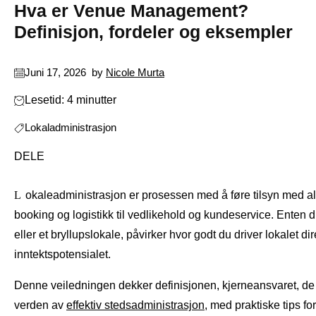
Hva er Venue Management?
Definisjon, fordeler og eksempler
Juni 17, 2026
by
Nicole Murta
Lesetid: 4 minutter
Lokaladministrasjon
DELE
Lokaleadministrasjon er prosessen med å føre tilsyn med alle aktiviteter involvert i driften av et lokale, fra
booking og logistikk til vedlikehold og kundeservice. Enten 
eller et bryllupslokale, påvirker hvor godt du driver lokalet di
inntektspotensialet.
Denne veiledningen dekker definisjonen, kjerneansvaret, de v
verden av
effektiv stedsadministrasjon
, med praktiske tips fo