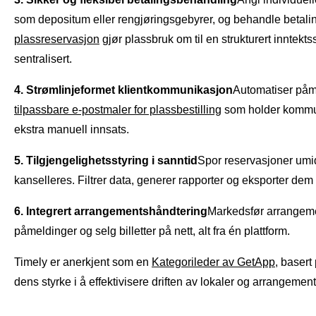
som depositum eller rengjøringsgebyrer, og behandle betalin
plassreservasjon
gjør plassbruk om til en strukturert inntek
sentralisert.
4. Strømlinjeformet klientkommunikasjon
Automatiser påmi
tilpassbare e-postmaler for plassbestilling
som holder kommun
ekstra manuell innsats.
5. Tilgjengelighetsstyring i sanntid
Spor reservasjoner umidd
kanselleres. Filtrer data, generer rapporter og eksporter dem
6. Integrert arrangementshåndtering
Markedsfør arrangeme
påmeldinger og selg billetter på nett, alt fra én plattform.
Timely er anerkjent som en
Kategorileder av GetApp
, basert
dens styrke i å effektivisere driften av lokaler og arrangement