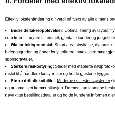
II. Fordeler med effektiv lokala
Effektiv lokalehåndtering gir verdi på tvers av alle dimensjoner
Bedre deltakeropplevelser:
Optimalisering av layout, fly
som fører til høyere tilfredshet, gjentatte kunder og jungeltel
Økt inntektspotensial:
Smart arealutnyttelse, dynamisk p
beleggsgraden og åpner for ytterligere inntektsstrømmer gjen
sponsoravtaler.
Sterkere risikostyring:
Steder med etablerte nødprotoko
rustet til å håndtere forstyrrelser og holde gjestene trygge.
Større driftsfleksibilitet:
Moderne spillestedssystemer
st
og automatisert kommunikasjon. Dermed kan teamene beskytte
nøyaktige bestillingsdetaljer og holde kundene informert gj