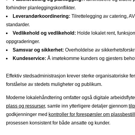
forhindrer planleggingskonflikter.
Leverandørkoordinering:
Tilrettelegging av catering, AV
standarder.
Vedlikehold og vedlikehold:
Holde lokalet rent, funksjon
oppgraderinger.
Samsvar og sikkerhet:
Overholdelse av sikkerhetsforskrifte
Kundeservice:
Å imøtekomme kunders og gjesters behov r
Effektiv stedsadministrasjon krever sterke organisatoriske f
forståelse av stedets muligheter og publikum.
Moderne lokalehåndtering omfatter også digitale arbeidsflyt
plass og ressurser
, samle inn ytterligere detaljer gjennom
ti
godkjenninger med
kontroller for forespørsler om plassbestil
prosessen konsistent for både ansatte og kunder.