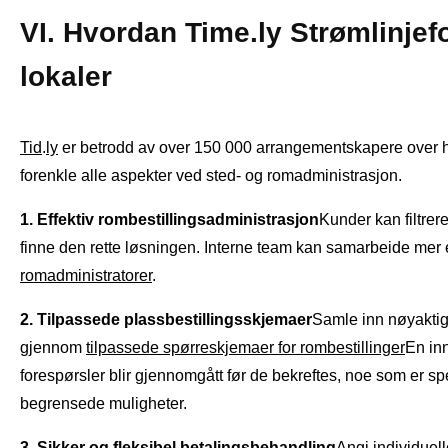
VI. Hvordan Time.ly Strømlinje
lokaler
Tid
.
ly
er betrodd av over 150 000 arrangementskapere over hele 
forenkle alle aspekter ved sted- og romadministrasjon.
1. Effektiv rombestillingsadministrasjon
Kunder kan filtrere 
finne den rette løsningen. Interne team kan samarbeide mer e
romadministratorer
.
2. Tilpassede plassbestillingsskjemaer
Samle inn nøyaktig 
gjennom
tilpassede spørreskjemaer for rombestillinger
En inn
forespørsler blir gjennomgått før de bekreftes, noe som er spe
begrensede muligheter.
3. Sikker og fleksibel betalingsbehandling
Angi individuell