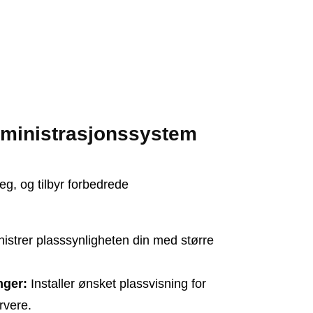
dministrasjonssystem
seg, og tilbyr forbedrede
istrer plasssynligheten din med større
nger:
Installer ønsket plassvisning for
ervere.