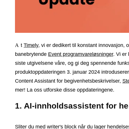
At
Timely
, vi er dedikert til konstant innovasjon, 
banebrytende
Event programvareløsninger
. Vi er
siste utgivelsene våre, og gi deg spennende funk
produktoppdateringen 3. januar 2024 introduserer 
Content Assistant for begivenhetsbeskrivelser,
St
mer! La oss utforske disse oppdateringene.
1. AI-innholdsassistent for h
Sliter du med writer's block når du lager hendels