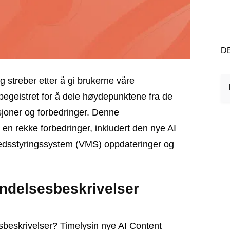
D
og streber etter å gi brukerne våre
 begeistret for å dele høydepunktene fra de
sjoner og forbedringer. Denne
en rekke forbedringer, inkludert den nye AI
edsstyringssystem
(VMS) oppdateringer og
endelsesbeskrivelser
esbeskrivelser? Timelysin nye AI Content