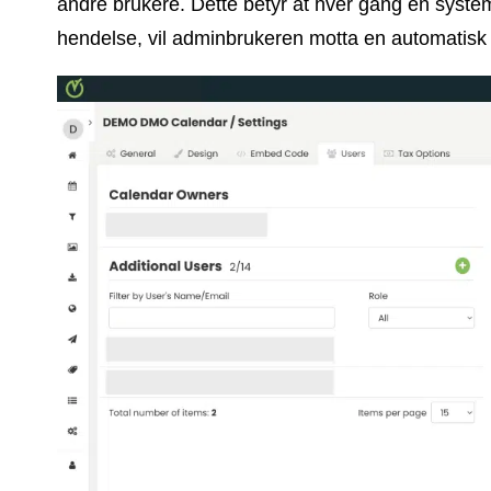
andre brukere. Dette betyr at hver gang en system
hendelse, vil adminbrukeren motta en automatisk 