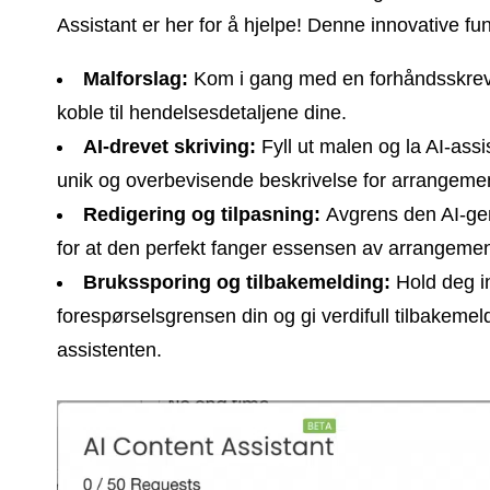
Assistant er her for å hjelpe! Denne innovative fun
Malforslag:
Kom i gang med en forhåndsskrevet
koble til hendelsesdetaljene dine.
AI-drevet skriving:
Fyll ut malen og la AI-assi
unik og overbevisende beskrivelse for arrangement
Redigering og tilpasning:
Avgrens den AI-gen
for at den perfekt fanger essensen av arrangement
Brukssporing og tilbakemelding:
Hold deg i
forespørselsgrensen din og gi verdifull tilbakemel
assistenten.