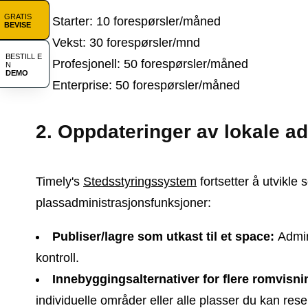
GRATIS
Starter: 10 forespørsler/måned
BEVISE
Vekst: 30 forespørsler/mnd
BESTILL E
Profesjonell: 50 forespørsler/måned
N
DEMO
Enterprise: 50 forespørsler/måned
2. Oppdateringer av lokale a
Timely's
Stedsstyringssystem
fortsetter å utvikle 
plassadministrasjonsfunksjoner:
Publiser/lagre som utkast til et space:
Admin
kontroll.
Innebyggingsalternativer for flere romvisni
individuelle områder eller alle plasser du kan res