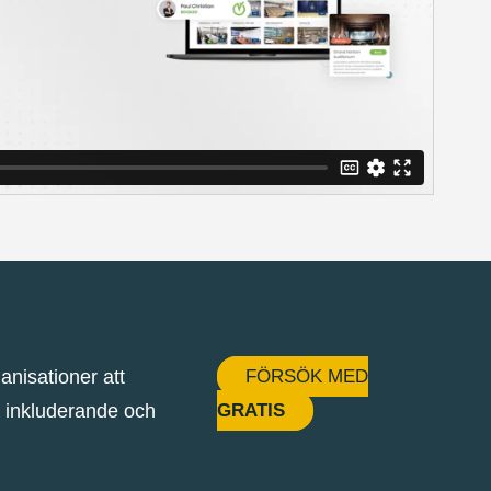
anisationer att
FÖRSÖK MED
a inkluderande och
GRATIS