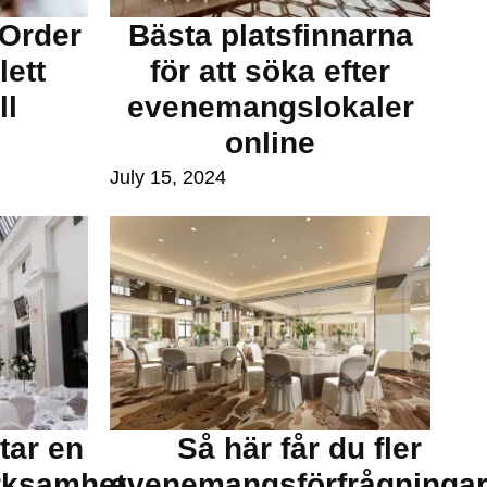
 Order
Bästa platsfinnarna
ett
för att söka efter
ll
evenemangslokaler
online
July 15, 2024
tar en
Så här får du fler
rksamhet
evenemangsförfrågninga