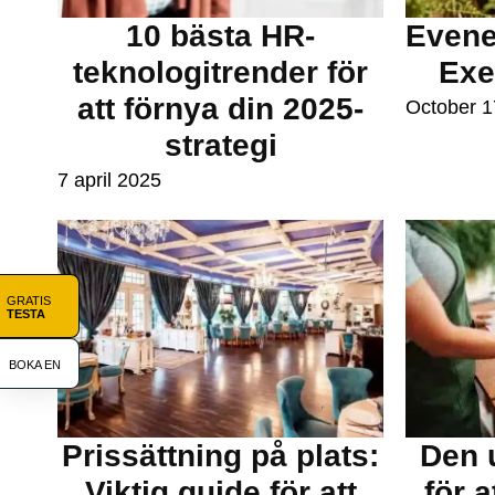
10 bästa HR-
Evene
teknologitrender för
Exe
att förnya din 2025-
October 1
strategi
7 april 2025
GRATIS
TESTA
BOKA EN
Prissättning på plats:
Den 
Viktig guide för att
för a