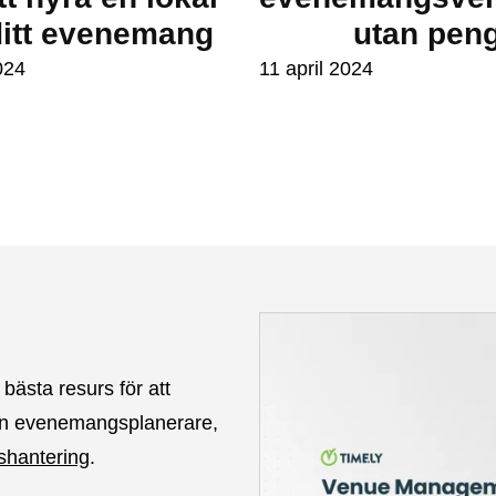
ditt evenemang
utan pen
024
11 april 2024
 bästa resurs för att
en evenemangsplanerare,
tshantering
.