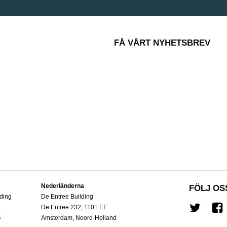
FÅ VÅRT NYHETSBREV
Nederländerna
FÖLJ OS
ding
De Entree Building
t
De Entree 232, 1101 EE
Twitter
Fa
4
Amsterdam, Noord-Holland