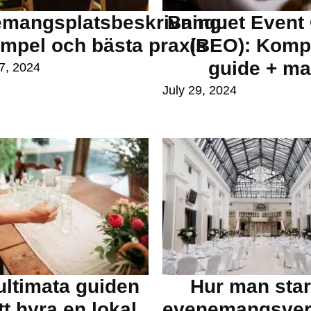
mangsplatsbeskrivning:
Banquet Event
mpel och bästa praxis
(BEO): Kompl
guide + ma
7, 2024
July 29, 2024
ultimata guiden
Hur man star
tt hyra en lokal
evenemangsve