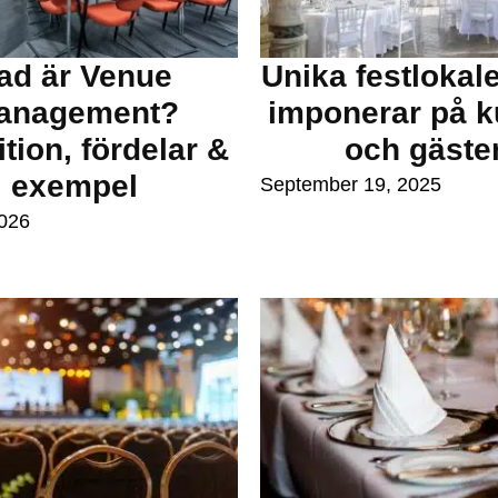
ad är Venue
Unika festlokal
anagement?
imponerar på 
ition, fördelar &
och gäste
exempel
September 19, 2025
2026