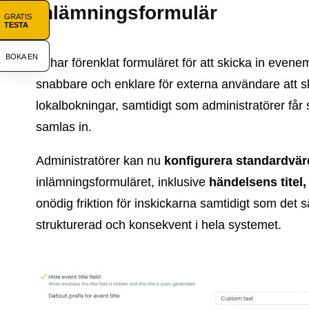
inlämningsformulär
GRATIS
TESTA
BOKA EN
Vi har förenklat formuläret för att skicka in eve
snabbare och enklare för externa användare att 
lokalbokningar, samtidigt som administratörer får 
samlas in.
Administratörer kan nu
konfigurera standardvä
inlämningsformuläret, inklusive
händelsens titel
onödig friktion för inskickarna samtidigt som det sä
strukturerad och konsekvent i hela systemet.