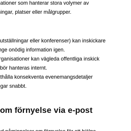
isationer som hanterar stora volymer av
ningar, platser eller målgrupper.
tställningar eller konferenser) kan inskickare
nge onödig information igen.
rganisationer kan vägleda offentliga inskick
 bör hanteras internt.
ätthålla konsekventa evenemangsdetaljer
ngar snabbt.
om förnyelse via e-post