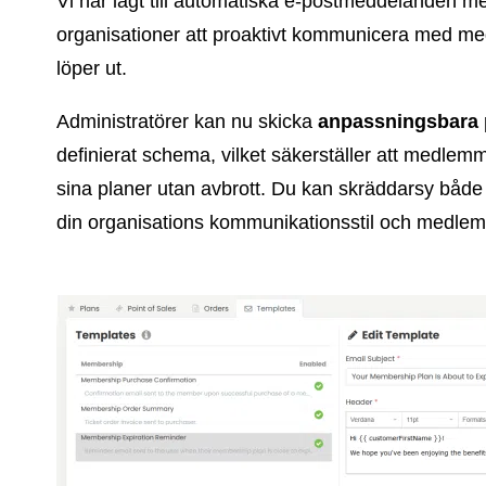
Vi har lagt till automatiska e-postmeddelanden me
organisationer att proaktivt kommunicera med 
löper ut.
Administratörer kan nu skicka
anpassningsbara
definierat schema, vilket säkerställer att medlemma
sina planer utan avbrott. Du kan skräddarsy både 
din organisations kommunikationsstil och medlems