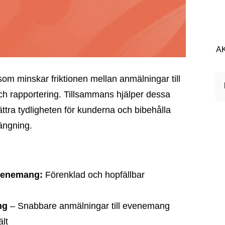
A
h rapportering. Tillsammans hjälper dessa
ättra tydligheten för kunderna och bibehålla
ängning.
evenemang:
Förenklad och hopfällbar
ng
– Snabbare anmälningar till evenemang
ält