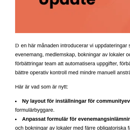
Den här månaden introducerar vi uppdateringar som minskar friktionen mellan anmälningar till
evenemang, medlemskap, bokningar av lokaler oc
förbättringar team att automatisera uppgifter, förb
bättre operativ kontroll med mindre manuell anstr
Här är vad som är nytt:
Ny layout för inställningar för community
formulärbyggare.
Anpassat formulär för evenemangsinlämni
och bokningar av lokaler med färre obligatoriska f