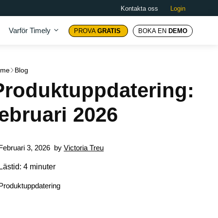
Kontakta oss
Login
Varför Timely
PROVA
GRATIS
BOKA EN
DEMO
ome
Blog
Produktuppdatering:
februari 2026
Februari 3, 2026
by
Victoria Treu
Lästid: 4 minuter
Produktuppdatering