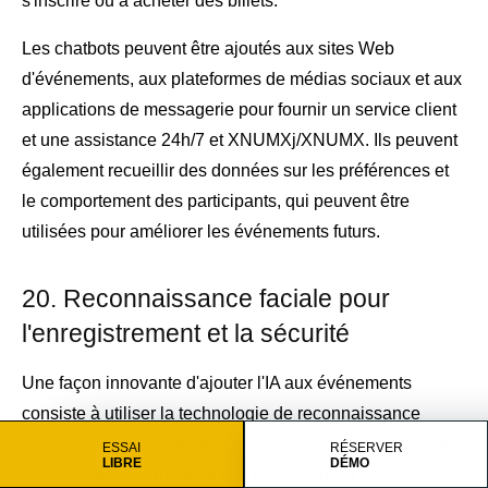
s'inscrire ou à acheter des billets.
Les chatbots peuvent être ajoutés aux sites Web
d'événements, aux plateformes de médias sociaux et aux
applications de messagerie pour fournir un service client
et une assistance 24h/7 et XNUMXj/XNUMX. Ils peuvent
également recueillir des données sur les préférences et
le comportement des participants, qui peuvent être
utilisées pour améliorer les événements futurs.
20. Reconnaissance faciale pour
l'enregistrement et la sécurité
Une façon innovante d'ajouter l'IA aux événements
consiste à utiliser la technologie de reconnaissance
faciale. Cela peut être utilisé à des fins d'enregistrement
ESSAI
RÉSERVER
LIBRE
DÉMO
et de sécurité, permettant aux participants d'accéder