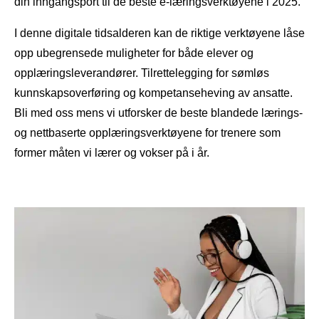
din inngangsport til de beste e-læringsverktøyene i 2025.
I denne digitale tidsalderen kan de riktige verktøyene låse
opp ubegrensede muligheter for både elever og
opplæringsleverandører. Tilrettelegging for sømløs
kunnskapsoverføring og kompetanseheving av ansatte.
Bli med oss ​​mens vi utforsker de beste blandede lærings-
og nettbaserte opplæringsverktøyene for trenere som
former måten vi lærer og vokser på i år.