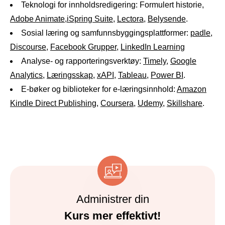
Teknologi for innholdsredigering: Formulert historie,
Adobe Animate
,
iSpring Suite
,
Lectora
,
Belysende
.
Sosial læring og samfunnsbyggingsplattformer:
padle
,
Discourse
,
Facebook Grupper
,
LinkedIn Learning
Analyse- og rapporteringsverktøy:
Timely
,
Google
Analytics
,
Læringsskap
,
xAPI
,
Tableau
,
Power BI
.
E-bøker og biblioteker for e-læringsinnhold:
Amazon
Kindle Direct Publishing
,
Coursera
,
Udemy
,
Skillshare
.
Administrer din
Kurs mer effektivt!