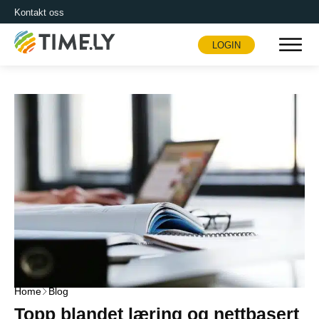
Kontakt oss
LOGIN
Timely
Home
Blog
Topp blandet læring og nettbasert