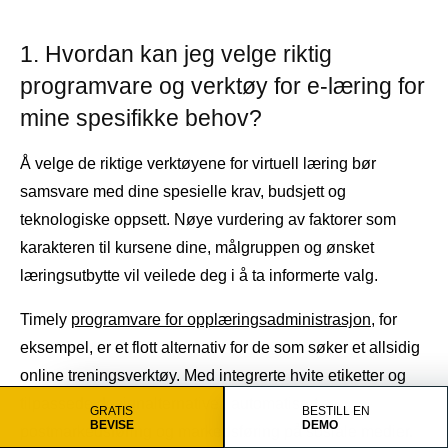
1. Hvordan kan jeg velge riktig
programvare og verktøy for e-læring for
mine spesifikke behov?
Å velge de riktige verktøyene for virtuell læring bør
samsvare med dine spesielle krav, budsjett og
teknologiske oppsett. Nøye vurdering av faktorer som
karakteren til kursene dine, målgruppen og ønsket
læringsutbytte vil veilede deg i å ta informerte valg.
Timely
programvare for opplæringsadministrasjon
, for
eksempel, er et flott alternativ for de som søker et allsidig
online treningsverktøy. Med integrerte hvite etiketter og
tilpassede designalternativer, automatisert e-
GRATIS
BESTILL EN
BEVISE
DEMO
postmarkedsføring og markedsføring på sosiale medier.