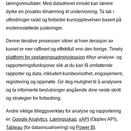
læringsresultater. Med datadrevet innsikt kan lærere
dyrke en proaktiv tilnærming til undervisning. Ta tak i
utfordringer raskt og forbedre kursopplevelsen basert på
evidensstøttede justeringer.
Denne iterative prosessen sikrer at hver iterasjon av
kurset er mer raffinert og effektfull enn den forrige. Timely
plattform for opplæringsadministrasjon
tilbyr analyse- og
rapporteringsfunksjoner slik at du kan få omfattende
rapporter og data, inkludert kursbevissthet, engasjement,
registrering og oppmøte. Gir deg mulighet til å analysere
og ta informerte beslutninger angående dine neste skritt
og strategier for forbedring.
Andre viktige tilleggsverktøy for analyse og rapportering
er:
Google Analytics
,
Læringsskap
,
xAPI
(Opplev API),
Tableau
(for datavisualisering) og
Power BI
.