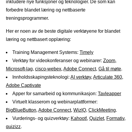
inkludere nye funksjoner og teknologier. De som kan
forbedre blandet læring og nettbaserte
treningsprogrammer.
Her er noen av de beste digitale verktøyene for blandet
læring og nettbasert opplæring:
Training Management Systems:
Timely
Verktøy for videokonferanser og webinarer:
Zoom
,
Microsoft-lag
,
cisco-webex
,
Adobe Connect
,
Gå til møte
.
Innholdsskapingsteknologi:
AI verktøy
,
Articulate 360,
Adobe Captivate
Apper for samarbeid og kommunikasjon:
Tavleapper
Virtuelt klasserom og webinarplattformer:
BigBlueButton
,
Adobe Connect
,
WizIQ
,
ClickMeeting
.
Vurderings- og quizverktøy:
Kahoot!
,
Quizlet
,
Formativ
,
quizizz
.