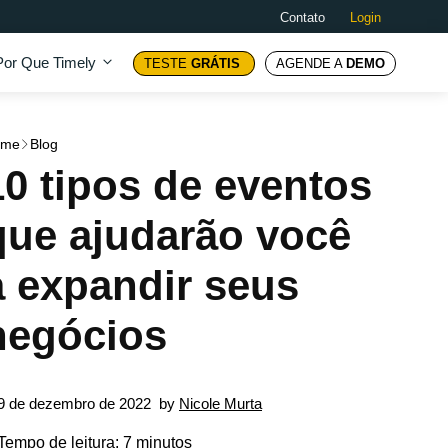
Contato
Login
Por Que Timely
TESTE
GRÁTIS
AGENDE A
DEMO
ome
Blog
10 tipos de eventos
que ajudarão você
a expandir seus
negócios
9 de dezembro de 2022
by
Nicole Murta
Tempo de leitura: 7 minutos