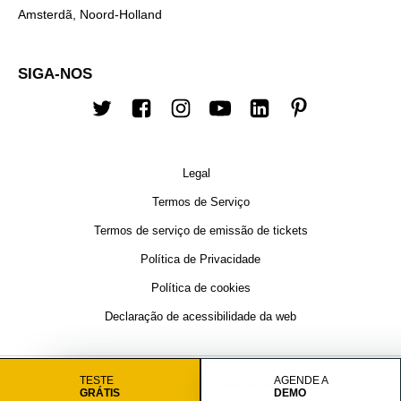
Amsterdã, Noord-Holland
SIGA-NOS
Twitter
Facebook
Instagram
Youtube
Linkedin
Pinterest
Legal
Termos de Serviço
Termos de serviço de emissão de tickets
Política de Privacidade
Política de cookies
Declaração de acessibilidade da web
TESTE
AGENDE A
© 2026 Timely. Todos os direitos reservados.
GRÁTIS
DEMO