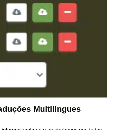
aduções Multilíngues
 internacionalmente, gostaríamos que todos