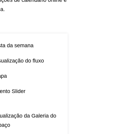
a.
sta da semana
sualização do fluxo
apa
ento Slider
ualização da Galeria do
paço