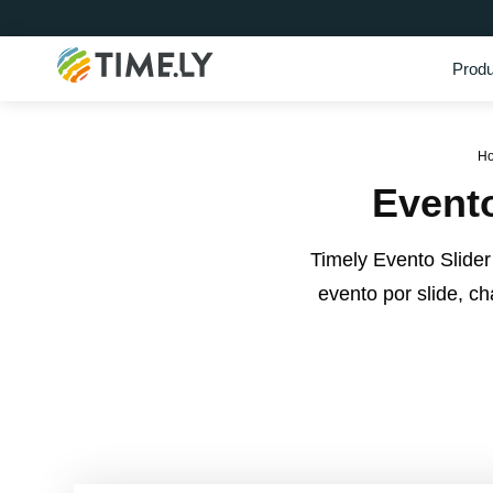
Produ
Timely
H
Event
Timely Evento Slide
evento por slide, 