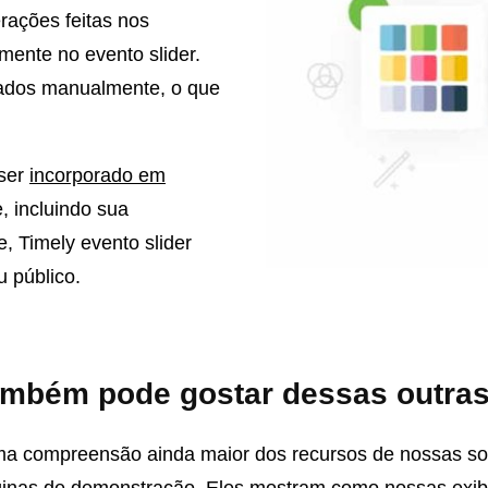
erações feitas nos
mente no evento slider.
dados manualmente, o que
 ser
incorporado em
, incluindo sua
, Timely evento slider
 público.
ambém pode gostar dessas outra
ma compreensão ainda maior dos recursos de nossas so
ginas de demonstração. Eles mostram como nossas exibi