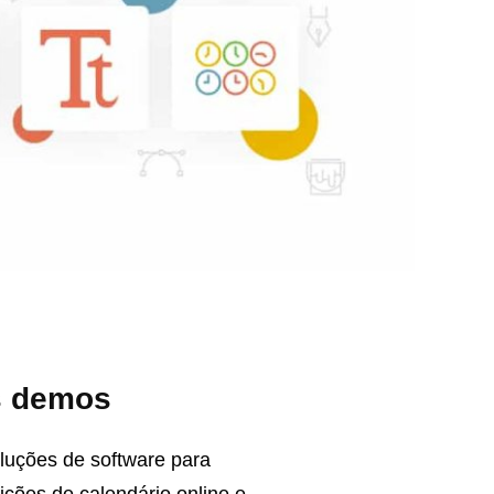
s demos
luções de software para
ções de calendário online e