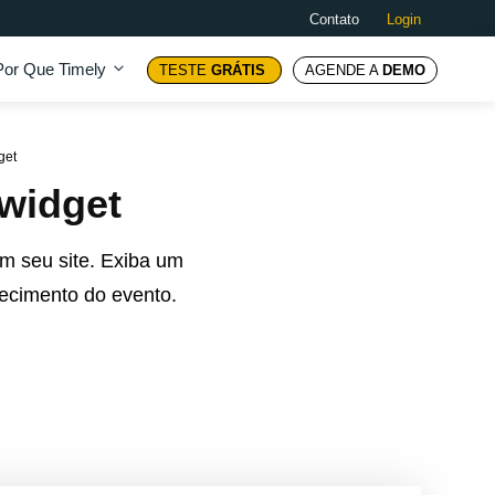
Contato
Login
Por Que Timely
TESTE
GRÁTIS
AGENDE A
DEMO
get
widget
m seu site. Exiba um
ecimento do evento.