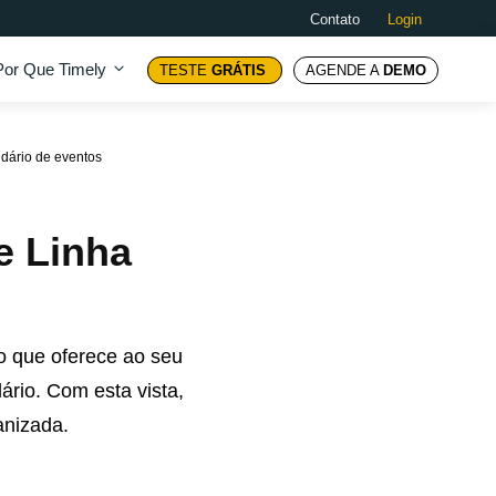
Contato
Login
Por Que Timely
TESTE
GRÁTIS
AGENDE A
DEMO
ndário de eventos
e Linha
o que oferece ao seu
ário. Com esta vista,
anizada.