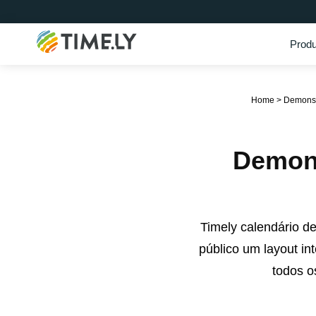
Produ
Timely
Home
>
Demonst
Demons
Timely calendário d
público um layout in
todos o