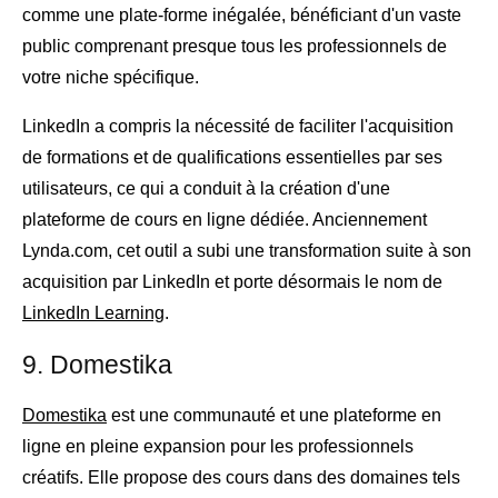
comme une plate-forme inégalée, bénéficiant d'un vaste
public comprenant presque tous les professionnels de
votre niche spécifique.
LinkedIn a compris la nécessité de faciliter l'acquisition
de formations et de qualifications essentielles par ses
utilisateurs, ce qui a conduit à la création d'une
plateforme de cours en ligne dédiée. Anciennement
Lynda.com, cet outil a subi une transformation suite à son
acquisition par LinkedIn et porte désormais le nom de
LinkedIn Learning
.
9. Domestika
Domestika
est une communauté et une plateforme en
ligne en pleine expansion pour les professionnels
créatifs. Elle propose des cours dans des domaines tels