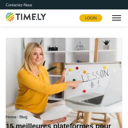
Contactez-Nous
LOGIN
Timely
Home
Blog
15 meilleures plateformes pour