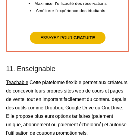
Maximiser l'efficacité des réservations
Améliorer l'expérience des étudiants
ESSAYEZ POUR
GRATUITE
11. Enseignable
Teachable
Cette plateforme flexible permet aux créateurs
de concevoir leurs propres sites web de cours et pages
de vente, tout en important facilement du contenu depuis
des outils comme Dropbox, Google Drive ou OneDrive.
Elle propose plusieurs options tarifaires (paiement
unique, abonnement ou paiement échelonné) et autorise
l'utilisation de coupons promotionnels.