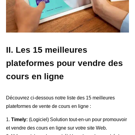
II. Les 15 meilleures
plateformes pour vendre des
cours en ligne
Découvrez ci-dessous notre liste des 15 meilleures
plateformes de vente de cours en ligne :
Timely:
(Logiciel)
Solution tout-en-un pour promouvoir
et vendre des cours en ligne sur votre site Web.