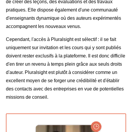
de créer des leçons, des évaluations et des travaux
pratiques. Elle dispose également d'une communauté
d'enseignants dynamique où des auteurs expérimentés
accompagnent les nouveaux venus.
Cependant, l'accès à Pluralsight est sélectif : il se fait
uniquement sur invitation et les cours qui y sont publiés
doivent rester exclusifs à la plateforme. Il est donc difficile
d'en tirer un revenu à temps plein grâce aux seuls droits
d'auteur. Pluralsight est plutôt à considérer comme un
excellent moyen de se forger une crédibilité et d'établir
des contacts avec des entreprises en vue de potentielles
missions de conseil.