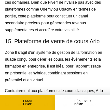
ces domaines. Bien que Fiverr ne rivalise pas avec des
plateformes comme Udemy ou Udacity en termes de
portée, cette plateforme peut constituer un canal
secondaire précieux pour générer des revenus
supplémentaires et accroître votre visibilité.
15. Plateforme de vente de cours Arlo
Zone
Il s'agit d'un système de gestion de la formation en
nuage conçu pour gérer les cours, les événements et la
formation en entreprise. Il est idéal pour l'apprentissage
en présentiel et hybride, combinant sessions en
présentiel et en virtuel.
Contrairement aux plateformes de cours classiques, Arlo
se concentre sur le développement professionnel et la
ESSAI
RÉSERVER
formation en entreprise. Elle s'intègre également aux
LIBRE
DÉMO