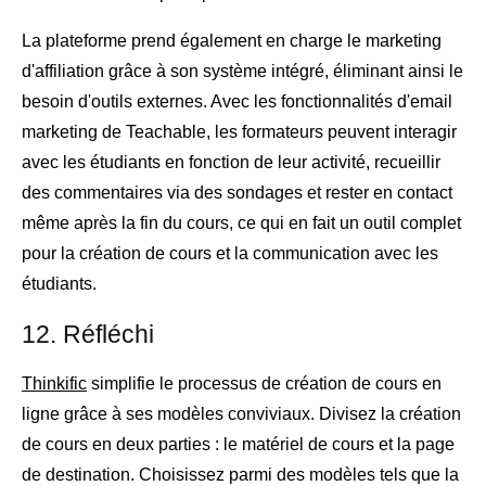
La plateforme prend également en charge le marketing
d'affiliation grâce à son système intégré, éliminant ainsi le
besoin d'outils externes. Avec les fonctionnalités d'email
marketing de Teachable, les formateurs peuvent interagir
avec les étudiants en fonction de leur activité, recueillir
des commentaires via des sondages et rester en contact
même après la fin du cours, ce qui en fait un outil complet
pour la création de cours et la communication avec les
étudiants.
12. Réfléchi
Thinkific
simplifie le processus de création de cours en
ligne grâce à ses modèles conviviaux. Divisez la création
de cours en deux parties : le matériel de cours et la page
de destination. Choisissez parmi des modèles tels que la