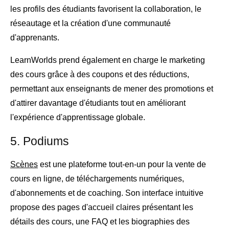
les profils des étudiants favorisent la collaboration, le
réseautage et la création d'une communauté
d'apprenants.
LearnWorlds prend également en charge le marketing
des cours grâce à des coupons et des réductions,
permettant aux enseignants de mener des promotions et
d'attirer davantage d'étudiants tout en améliorant
l'expérience d'apprentissage globale.
5. Podiums
Scènes
est une plateforme tout-en-un pour la vente de
cours en ligne, de téléchargements numériques,
d'abonnements et de coaching. Son interface intuitive
propose des pages d'accueil claires présentant les
détails des cours, une FAQ et les biographies des