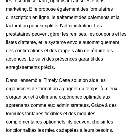
les réseaux sociaux, optimisant ainsi les efforts
marketing. Elle propose également des formulaires
d'inscription en ligne, le traitement des paiements et la
facturation pour simplifier l'administration. Les
prestataires peuvent gérer les remises, les coupons et les
listes d'attente, et le système envoie automatiquement
des confirmations et des rappels afin de réduire les
absences. Le suivi des présences garantit des
enregistrements précis.
Dans l'ensemble, Timely Cette solution aide les
organismes de formation à gagner du temps, à mieux
s'organiser et à offrir une expérience optimale aux
apprenants comme aux administrateurs. Grâce à des
formules tarifaires flexibles et des modules
complémentaires optionnels, ils peuvent choisir les
fonctionnalités les mieux adaptées à leurs besoins.