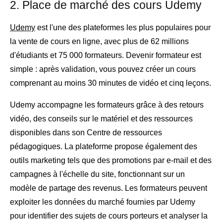
2. Place de marché des cours Udemy
Udemy
est l'une des plateformes les plus populaires pour
la vente de cours en ligne, avec plus de 62 millions
d'étudiants et 75 000 formateurs. Devenir formateur est
simple : après validation, vous pouvez créer un cours
comprenant au moins 30 minutes de vidéo et cinq leçons.
Udemy accompagne les formateurs grâce à des retours
vidéo, des conseils sur le matériel et des ressources
disponibles dans son Centre de ressources
pédagogiques. La plateforme propose également des
outils marketing tels que des promotions par e-mail et des
campagnes à l'échelle du site, fonctionnant sur un
modèle de partage des revenus. Les formateurs peuvent
exploiter les données du marché fournies par Udemy
pour identifier des sujets de cours porteurs et analyser la