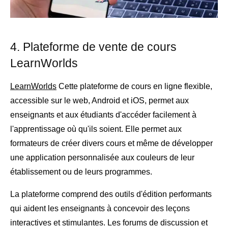
4. Plateforme de vente de cours
LearnWorlds
LearnWorlds
Cette plateforme de cours en ligne flexible,
accessible sur le web, Android et iOS, permet aux
enseignants et aux étudiants d'accéder facilement à
l'apprentissage où qu'ils soient. Elle permet aux
formateurs de créer divers cours et même de développer
une application personnalisée aux couleurs de leur
établissement ou de leurs programmes.
La plateforme comprend des outils d'édition performants
qui aident les enseignants à concevoir des leçons
interactives et stimulantes. Les forums de discussion et