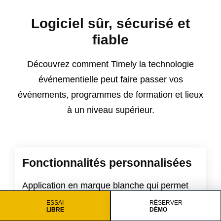
Logiciel sûr, sécurisé et
fiable
Découvrez comment Timely la technologie
événementielle peut faire passer vos
événements, programmes de formation et lieux
à un niveau supérieur.
Fonctionnalités personnalisées
Application en marque blanche qui permet
de nombreuses personnalisations de
ESSAI
RÉSERVER
LIBRE
DÉMO
conception, notamment la police, la couleur,