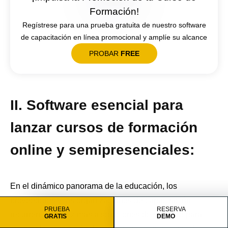
Formación!
Regístrese para una prueba gratuita de nuestro software
de capacitación en línea promocional y amplíe su alcance
PROBAR
FREE
II. Software esencial para
lanzar cursos de formación
online y semipresenciales:
En el dinámico panorama de la educación, los
proveedores y las organizaciones de capacitación
PRUEBA
RESERVA
recurren cada vez más a soluciones de software para
GRATIS
DEMO