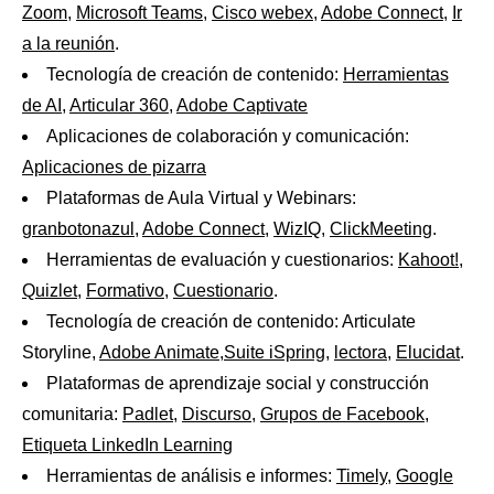
Zoom
,
Microsoft Teams
,
Cisco webex
,
Adobe Connect
,
Ir
a la reunión
.
Tecnología de creación de contenido:
Herramientas
de AI
,
Articular 360,
Adobe Captivate
Aplicaciones de colaboración y comunicación:
Aplicaciones de pizarra
Plataformas de Aula Virtual y Webinars:
granbotonazul
,
Adobe Connect
,
WizIQ
,
ClickMeeting
.
Herramientas de evaluación y cuestionarios:
Kahoot!
,
Quizlet
,
Formativo
,
Cuestionario
.
Tecnología de creación de contenido: Articulate
Storyline,
Adobe Animate
,
Suite iSpring
,
lectora
,
Elucidat
.
Plataformas de aprendizaje social y construcción
comunitaria:
Padlet
,
Discurso
,
Grupos de Facebook
,
Etiqueta LinkedIn Learning
Herramientas de análisis e informes:
Timely
,
Google