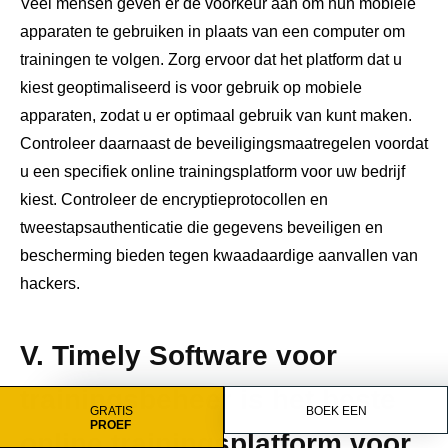
Veel mensen geven er de voorkeur aan om hun mobiele
apparaten te gebruiken in plaats van een computer om
trainingen te volgen. Zorg ervoor dat het platform dat u
kiest geoptimaliseerd is voor gebruik op mobiele
apparaten, zodat u er optimaal gebruik van kunt maken.
Controleer daarnaast de beveiligingsmaatregelen voordat
u een specifiek online trainingsplatform voor uw bedrijf
kiest. Controleer de encryptieprotocollen en
tweestapsauthenticatie die gegevens beveiligen en
bescherming bieden tegen kwaadaardige aanvallen van
hackers.
V. Timely Software voor
trainingsbeheer is het beste
GRATIS
BOEK EEN
PROEF
online trainingsplatform voor