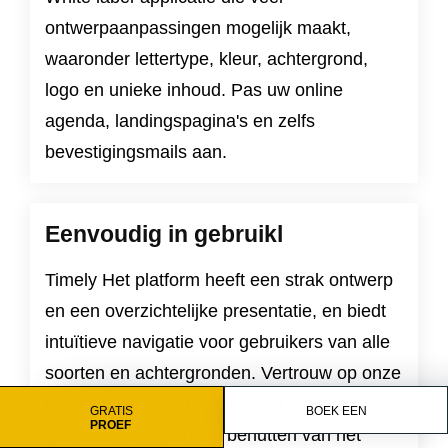
ontwerpaanpassingen mogelijk maakt,
waaronder lettertype, kleur, achtergrond,
logo en unieke inhoud. Pas uw online
agenda, landingspagina's en zelfs
bevestigingsmails aan.
Eenvoudig in gebruikl
Timely Het platform heeft een strak ontwerp
en een overzichtelijke presentatie, en biedt
intuïtieve navigatie voor gebruikers van alle
soorten en achtergronden. Vertrouw op onze
kennisbank om u te helpen bij het leren,
GRATIS
BOEK EEN
PROEF
gebruiken en optimaal benutten van het