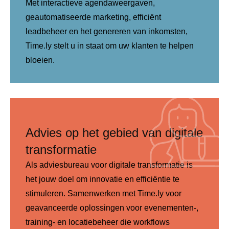
Met interactieve agendaweergaven,
geautomatiseerde marketing, efficiënt
leadbeheer en het genereren van inkomsten,
Time.ly stelt u in staat om uw klanten te helpen
bloeien.
Advies op het gebied van digitale
transformatie
Als adviesbureau voor digitale transformatie is
het jouw doel om innovatie en efficiëntie te
stimuleren. Samenwerken met Time.ly voor
geavanceerde oplossingen voor evenementen-,
training- en locatiebeheer die workflows