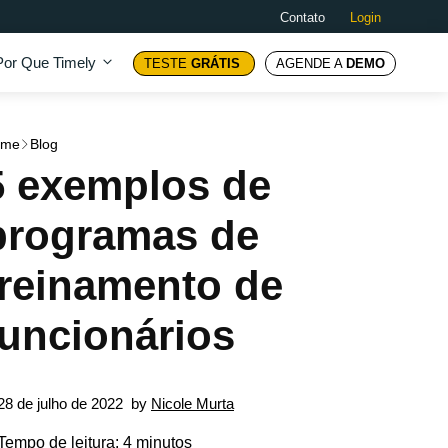
Contato
Login
Por Que Timely
TESTE
GRÁTIS
AGENDE A
DEMO
ome
Blog
5 exemplos de
programas de
treinamento de
funcionários
28 de julho de 2022
by
Nicole Murta
Tempo de leitura: 4 minutos